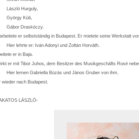
zló
Hurguly,
yörgy Kúti,
bor
Draskóczy.
rbeitete er selbstständig in Budapest. Er mietete seine Werkstatt v
rte er: Iván Adonyi und Zoltán
Horváth.
eitete er in Baja.
wirkt er mit Tibor Juhos, dem Besitzer des Musikgeschäfts Rosé ne
rnen Gabriella Búzás und János
Gruber von ihm.
r wieder nach Budapest.
 LAKATOS LÁSZLÓ-