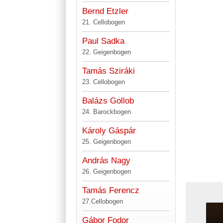
Bernd Etzler
21. Cellobogen
Paul Sadka
22. Geigenbogen
Tamás Sziráki
23. Cellobogen
Balázs Gollob
24. Barockbogen
Károly Gáspár
25. Geigenbogen
András Nagy
26. Geigenbogen
Tamás Ferencz
27.Cellobogen
Gábor Fodor