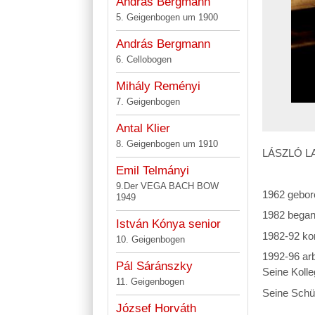
András Bergmann
5. Geigenbogen um 1900
András Bergmann
6. Cellobogen
Mihály Reményi
7. Geigenbogen
Antal Klier
8. Geigenbogen um 1910
LÁSZLÓ L
Emil Telmányi
9.Der VEGA BACH BOW
1962 gebor
1949
1982 began
István Kónya senior
1982-92 kon
10. Geigenbogen
1992-96 arb
Pál Sáránszky
Seine Koll
11. Geigenbogen
Seine Schül
József Horváth
Ist