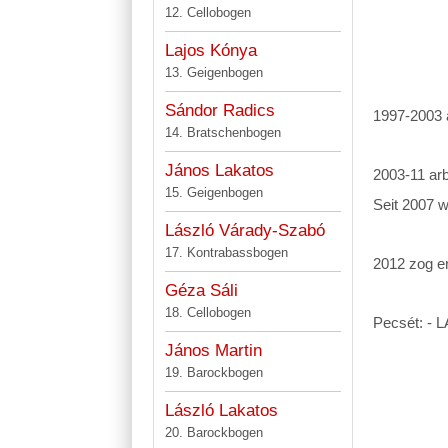
12. Cellobogen
Lás
Lajos Kónya
G
13. Geigenbogen
Gá
Sándor Radics
1997-2003 a
14. Bratschenbogen
Hier leh
János Lakatos
2003-11 arb
15. Geigenbogen
Seit 2007 
László Várady-Szabó
Hier le
17. Kontrabassbogen
2012 zog e
Géza Sáli
18. Cellobogen
Pecsét: -
János Martin
19. Barockbogen
László Lakatos
20. Barockbogen