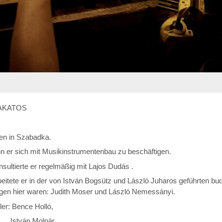
AKATOS
en in Szabadka.
n er sich mit Musikinstrumentenbau zu beschäftigen.
sultierte er regelmäßig mit Lajos Dudás .
eitete er in der von István Bogsütz und László Juharos geführten b
egen hier waren: Judith Moser und László Nemessányi.
er: Bence Holló,
ván
Molnár,