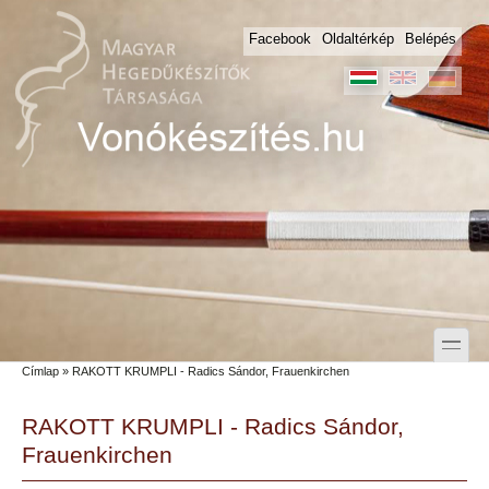
Skip to main content
Skip to search
Facebook
Oldaltérkép
Belépés
toggle
Címlap
» RAKOTT KRUMPLI - Radics Sándor, Frauenkirchen
Secondary menu
RAKOTT KRUMPLI - Radics Sándor,
Frauenkirchen