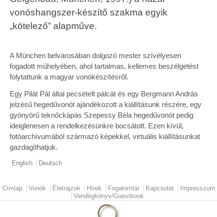
vonóshangszer-készítő szakma egyik
„kötelező” alapműve.
A München belvárosában dolgozó mester szívélyesen
fogadott műhelyében, ahol tartalmas, kellemes beszélgetést
folytattunk a magyar vonókészítésről.
Egy Pilát Pál által pecsételt pálcát és egy Bergmann András
jelzésű hegedűvonót ajándékozott a kiállításunk részére, egy
gyönyörű teknőckápás Szepessy Béla hegedűvonót pedig
ideiglenesen a rendelkezésünkre bocsátott. Ezen kívül,
fotóarchívumából származó képekkel, virtuális kiállításunkat
gazdagíthatjuk.
English
Deutsch
Címlap
Vonók
Életrajzok
Hírek
Fogalomtár
Kapcsolat
Impresszum
Main menu
Vendégkönyv/Guestbook