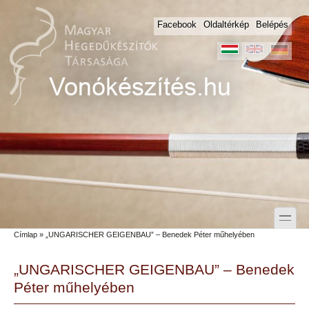
Skip to main content
Skip to search
Facebook
Oldaltérkép
Belépés
toggle
Címlap
» „UNGARISCHER GEIGENBAU” – Benedek Péter műhelyében
Secondary menu
„UNGARISCHER GEIGENBAU” – Benedek
Péter műhelyében