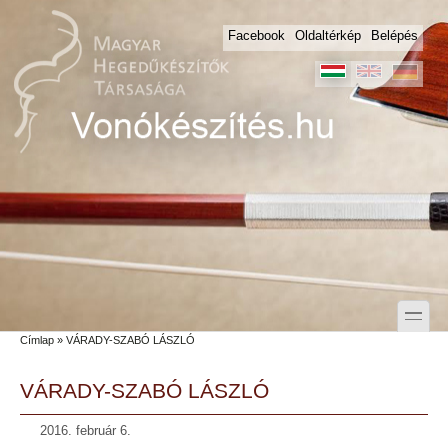
Skip to main content
Skip to search
Facebook
Oldaltérkép
Belépés
toggle
Címlap
» VÁRADY-SZABÓ LÁSZLÓ
Secondary menu
VÁRADY-SZABÓ LÁSZLÓ
2016. február 6.