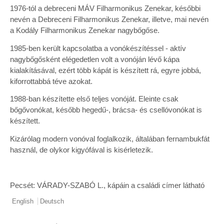
1976-tól a debreceni MÁV Filharmonikus Zenekar, későbbi
nevén a Debreceni Filharmonikus Zenekar, illetve, mai nevén
a Kodály Filharmonikus Zenekar nagybőgőse.
1985-ben került kapcsolatba a vonókészítéssel - aktív
nagybőgősként elégedetlen volt a vonóján lévő kápa
kialakításával, ezért több kápát is készített rá, egyre jobbá,
kiforrottabbá téve azokat.
1988-ban készítette első teljes vonóját. Eleinte csak
bőgővonókat, később hegedű-, brácsa- és csellóvonókat is
készített.
Kizárólag modern vonóval foglalkozik, általában fernambukfát
használ, de olykor kigyófával is kisérletezik.
Pecsét: VÁRADY-SZABÓ L., kápáin a családi címer látható
English
Deutsch