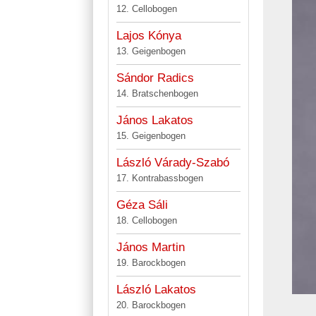
12. Cellobogen
Lajos Kónya
13. Geigenbogen
Sándor Radics
14. Bratschenbogen
János Lakatos
15. Geigenbogen
László Várady-Szabó
17. Kontrabassbogen
Géza Sáli
18. Cellobogen
János Martin
19. Barockbogen
László Lakatos
20. Barockbogen