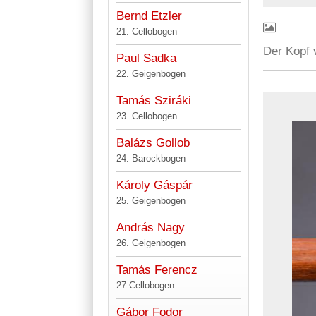
Bernd Etzler
21. Cellobogen
Der Kopf 
Paul Sadka
22. Geigenbogen
Tamás Sziráki
23. Cellobogen
Balázs Gollob
24. Barockbogen
Károly Gáspár
25. Geigenbogen
András Nagy
26. Geigenbogen
Tamás Ferencz
27.Cellobogen
Gábor Fodor