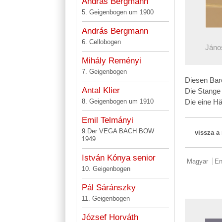
András Bergmann
5. Geigenbogen um 1900
András Bergmann
6. Cellobogen
Jáno
Mihály Reményi
7. Geigenbogen
Diesen Baro
Antal Klier
Die Stange
8. Geigenbogen um 1910
Die eine Hä
Emil Telmányi
9.Der VEGA BACH BOW
vissza a
1949
István Kónya senior
Magyar
En
10. Geigenbogen
Pál Sáránszky
11. Geigenbogen
József Horváth