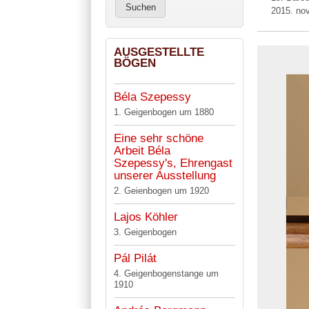
2015. no
AUSGESTELLTE
BÖGEN
Béla Szepessy
1. Geigenbogen um 1880
Eine sehr schöne
Arbeit Béla
Szepessy's, Ehrengast
unserer Ausstellung
2. Geienbogen um 1920
Lajos Köhler
3. Geigenbogen
Pál Pilát
4. Geigenbogenstange um
1910