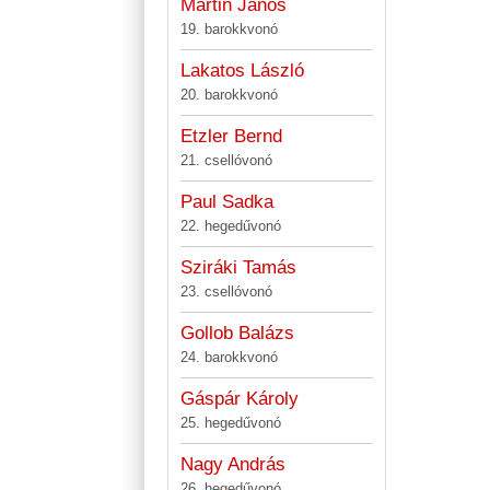
Martin János
19. barokkvonó
Lakatos László
20. barokkvonó
Etzler Bernd
21. csellóvonó
Paul Sadka
22. hegedűvonó
Sziráki Tamás
23. csellóvonó
Gollob Balázs
24. barokkvonó
Gáspár Károly
25. hegedűvonó
Nagy András
26. hegedűvonó