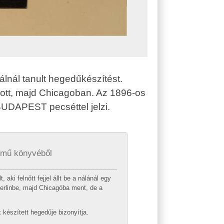
nál tanult hegedűkészítést.
ott, majd Chicagoban. Az 1896-os
BUDAPEST pecséttel jelzi.
ímű könyvéből
ki felnőtt fejjel állt be a nálánál egy
Berlinbe, majd Chicagóba ment, de a
é­szített hegedűje bizonyítja.