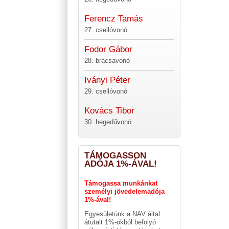
Ferencz Tamás
27. csellóvonó
Fodor Gábor
28. brácsavonó
Iványi Péter
29. csellóvonó
Kovács Tibor
30. hegedűvonó
TÁMOGASSON
ADÓJA 1%-ÁVAL!
Támogassa munkánkat
személyi jövedelemadója
1%-ával!
Egyesületünk a NAV által
átutalt 1%-okból befolyó