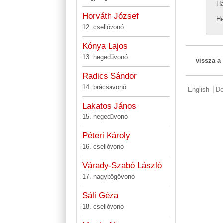
Ha
Horváth József
He
12. csellóvonó
Kónya Lajos
13. hegedűvonó
vissza a
Radics Sándor
14. brácsavonó
English
De
Lakatos János
15. hegedűvonó
Péteri Károly
16. csellóvonó
Várady-Szabó László
17. nagybőgővonó
Sáli Géza
18. csellóvonó