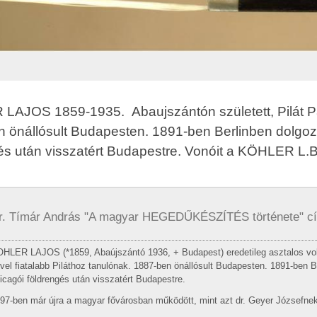
AJOS 1859-1935. Abaujszántón született, Pilát Pál
 önállósult Budapesten. 1891-ben Berlinben dolgoz
és után visszatért Budapestre. Vonóit a KÖHLER L.
r. Tímár András "A magyar HEGEDŰKÉSZÍTÉS története" c
HLER LAJOS (*1859, Abaújszántó 1936, + Budapest) eredetileg asztalos volt, a
vel fiatalabb Piláthoz tanulónak. 1887-ben önálló­sult Budapesten. 1891-ben 
icagói földrengés után visszatért Budapestre.
97-ben már újra a magyar fővárosban működött, mint azt dr. Geyer Józsefnek k