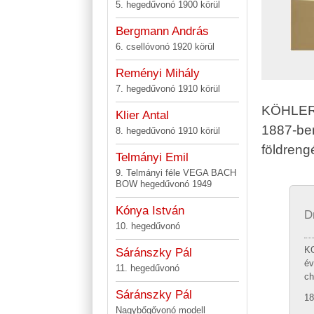
5. hegedűvonó 1900 körül
Bergmann András
6. csellóvonó 1920 körül
Reményi Mihály
7. hegedűvonó 1910 körül
KÖHLER L
Klier Antal
1887-ben
8. hegedűvonó 1910 körül
földreng
Telmányi Emil
9. Telmányi féle VEGA BACH
BOW hegedűvonó 1949
Kónya István
D
10. hegedűvonó
KO
Sáránszky Pál
év
11. hegedűvonó
ch
Sáránszky Pál
18
Nagybőgővonó modell