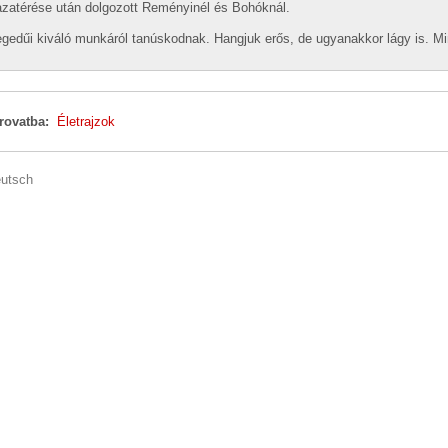
zatérése után dolgozott Reményinél és Bohóknál.
gedűi kiváló munkáról tanúskodnak. Hangjuk erős, de ugyanakkor lágy is. Min
 rovatba:
Életrajzok
utsch