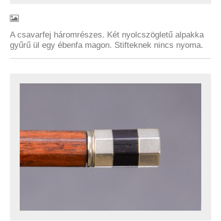
A csavarfej háromrészes. Két nyolcszögletű alpakka
gyűrű ül egy ébenfa magon. Stifteknek nincs nyoma.