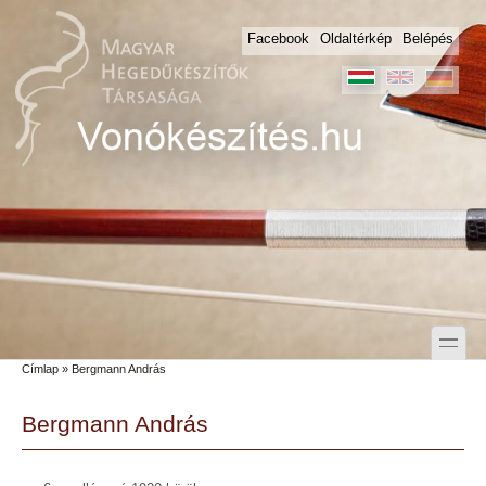
Skip to main content
Skip to search
Facebook
Oldaltérkép
Belépés
toggle
Címlap
» Bergmann András
Secondary menu
Bergmann András