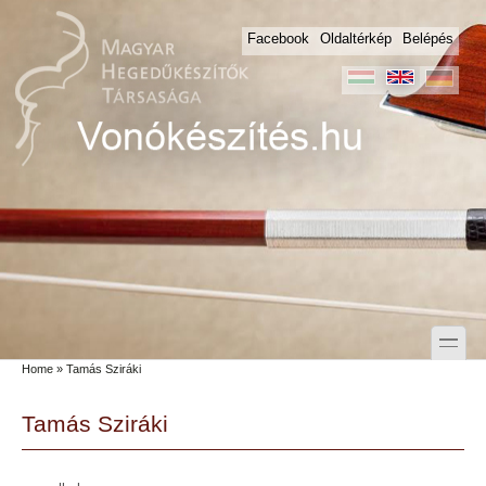
Skip to main content
Skip to search
Facebook
Oldaltérkép
Belépés
toggle
Home
» Tamás Sziráki
Secondary menu
Tamás Sziráki