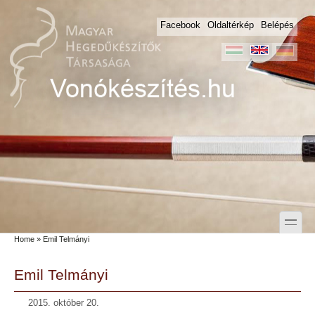
Skip to main content
Skip to search
Facebook
Oldaltérkép
Belépés
toggle
Home
» Emil Telmányi
Secondary menu
Emil Telmányi
2015. október 20.