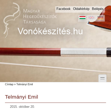
Skip to main content
Skip to search
Facebook
Oldaltérkép
Belépés
toggle
Címlap
» Telmányi Emil
Secondary menu
Telmányi Emil
2015. október 20.