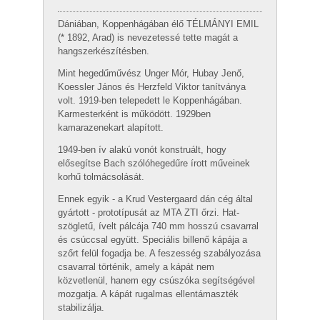
Dániában, Koppenhágában élő TÉLMÁNYI EMIL
(* 1892, Arad) is neve­zetessé tette magát a
hangszerkészítésben.
Mint hegedűművész Unger Mór, Hubay Jenő,
Koessler János és Herzfeld Viktor ta­nítványa
volt. 1919-ben telepedett le Koppenhágában.
Karmesterként is működött. 1929­ben
kamarazenekart alapított.
1949-ben ív alakú vonót konstruált, hogy
elősegítse Bach szólóhegedűre írott mű­veinek
korhű tolmácsolását.
Ennek egyik - a Krud Vestergaard dán cég által
gyártott - prototípusát az MTA ZTI őrzi. Hat­
szögletű, ívelt pálcája 740 mm hosszú csavarral
és csúccsal együtt. Speciális billenő kápája a
szőrt felül fo­gadja be. A feszesség szabályozása
csavarral történik, amely a kápát nem
közvetlenül, hanem egy csúszóka segítségével
mozgatja. A kápát rugalmas ellentámaszték
stabilizálja.